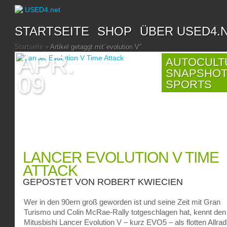
STARTSEITE
SHOP
ÜBER USED4.
Startseite
»
Artikel getaggt mit
"
evolution V"
APR.
AUTOCULT
SNAPSHO
09
SPORTS
LANCER EVOLUTION V TIME
ATTACK
GEPOSTET VON
ROBERT KWIECIEN
Wer in den 90ern groß geworden ist und seine Zeit mit Gran
Turismo und Colin McRae-Rally totgeschlagen hat, kennt den
Mitusbishi Lancer Evolution V – kurz EVO5 – als flotten Allrad