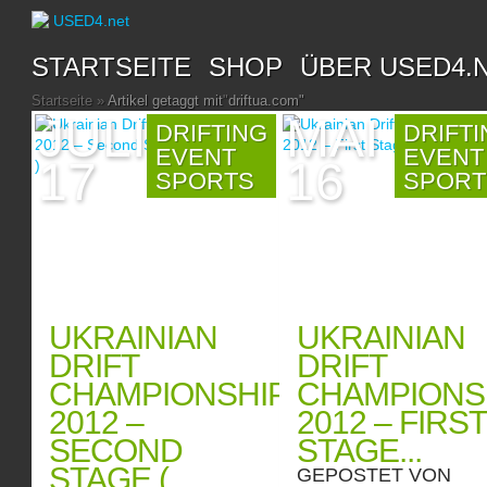
STARTSEITE
SHOP
ÜBER USED4.
Startseite
»
Artikel getaggt mit
"
driftua.com"
JULI
MAI
DRIFTING
DRIFT
EVENT
EVENT
17
16
SPORTS
SPORT
UKRAINIAN
UKRAINIAN
DRIFT
DRIFT
CHAMPIONSHIP
CHAMPIONS
2012 –
2012 – FIRST
SECOND
STAGE...
STAGE (
GEPOSTET VON