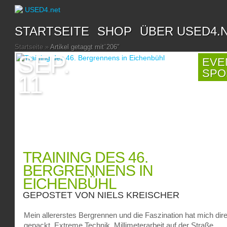
STARTSEITE
SHOP
ÜBER USED4.
Startseite
»
Artikel getaggt mit
"
206"
SEP.
EVE
SPO
11
TRAINING DES 46.
BERGRENNENS IN
EICHENBÜHL
GEPOSTET VON
NIELS KREISCHER
Mein allererstes Bergrennen und die Faszination hat mich dir
gepackt. Extreme Technik, Millimeterarbeit auf der Straße,