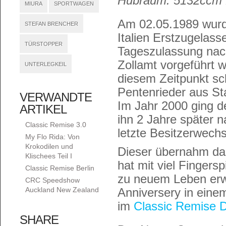
Hubraum: 5132ccm 
MIURA
SPORTWAGEN
Am 02.05.1989 wurd
STEFAN BRENCHER
Italien Erstzugelass
TÜRSTOPPER
Tageszulassung na
Zollamt vorgeführt 
UNTERLEGKEIL
diesem Zeitpunkt sc
Pentenrieder aus St
VERWANDTE
Im Jahr 2000 ging d
ARTIKEL
ihn 2 Jahre später 
Classic Remise 3.0
letzte Besitzerwechse
My Flo Rida: Von
Krokodilen und
Dieser übernahm das
Klischees Teil I
hat mit viel Finger
Classic Remise Berlin
zu neuem Leben erwe
CRC Speedshow
Auckland New Zealand
Anniversery in eine
im
Classic Remise D
SHARE