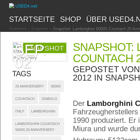
STARTSEITE
SHOP
ÜBER USED4.
Startseite
»
Snapshot
»
Snapshot: Lamborghini 5000S Countach 25 Ann
SNAPSHOT: 
SEP.
SNAPSHOT
COUNTACH 2
02
GEPOSTET VO
TAGS
2012 IN
SNAPS
25 ANNIVERSERY
5000S
COUNTACH
DIABOLO
Der
Lamborghini 
Fahrzeugherstellers
ITALY
LAMBORGHINI
1990 produziert. Er
LAMBORGHINI COUNTACH
Miura und wurde dur
5000S 25 ANNIVERSERY