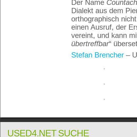
Der Name
Countac
Dialekt aus dem Pi
orthographisch nich
einen Ausruf, der E
vereint, und kann mi
übertreffbar
“ überse
Stefan Brencher
– U
USED4.NET SUCHE