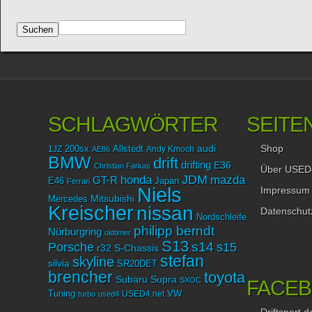
SCHLAGWÖRTER
SEITE
Shop
audi
1JZ
200sx
Allstedt
Andy Kmoch
AE86
BMW
drift
drifting
E36
Christian Farkas
Über USED
JDM
mazda
honda
GT-R
Japan
E46
Ferrari
Niels
Impressum
Mitsubishi
Mercedes
Kreischer
nissan
Datenschut
Nordschleife
philipp berndt
Nürburgring
oldtimer
S13
Porsche
s14
s15
r32
S-Chassis
stefan
skyline
silvia
SR20DET
brencher
toyota
Subaru
Supra
SXOC
FACE
Tuning
USED4.net
VW
turbo
used4