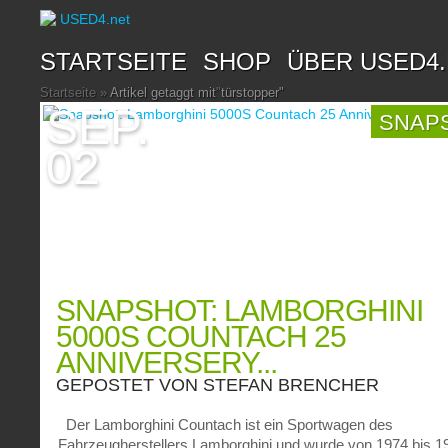
STARTSEITE
SHOP
ÜBER USED4
Startseite
»
Artikel getaggt mit
"
türstopper"
SEP.
SNAP
02
SNAPSHOT: LAMBORGHINI
5000S COUNTACH 25
ANNIVERSERY...
GEPOSTET VON
STEFAN BRENCHER
Der Lamborghini Countach ist ein Sportwagen des
Fahrzeugherstellers Lamborghini und wurde von 1974 bis 1