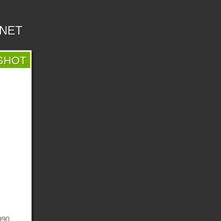
.NET
SHOT
990