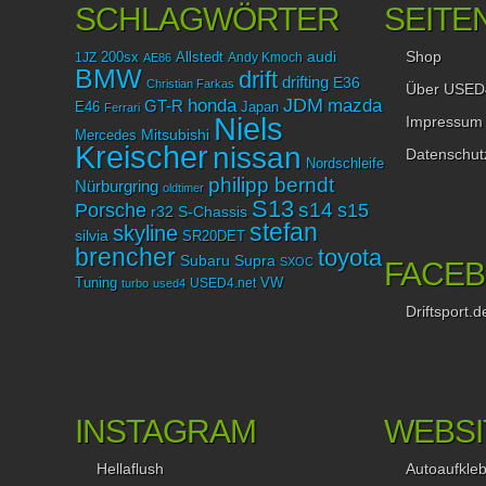
SCHLAGWÖRTER
SEITE
Shop
audi
1JZ
200sx
Allstedt
Andy Kmoch
AE86
BMW
drift
drifting
E36
Christian Farkas
Über USED
JDM
mazda
honda
GT-R
Japan
E46
Ferrari
Niels
Impressum
Mitsubishi
Mercedes
Kreischer
nissan
Datenschut
Nordschleife
philipp berndt
Nürburgring
oldtimer
S13
Porsche
s14
s15
r32
S-Chassis
stefan
skyline
silvia
SR20DET
brencher
toyota
Subaru
Supra
SXOC
FACE
Tuning
USED4.net
VW
turbo
used4
Driftsport.d
INSTAGRAM
WEBSI
Hellaflush
Autoaufkle