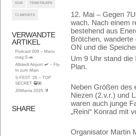
S14A
TEAM FALKEN
12. Mai – Gegen 7U
TJ IMPORTS
wach. Nach einem r
bestehend aus Ener
VERWANDTE
Brötchen, wanderte 
ARTIKEL
ON und die Speicher
Podcast 009 – Manu
Um 9 Uhr stand die 
mag S 🚗
Allstedt Airport 🛩️ – Fly-
Plan.
In zum Main
S-FEST ’26 – TOP
SECRET 🥷🏽
Neben Größen des e
JDMania 2025 🔰
Niezen (2.v.r.) und 
waren auch junge Fa
SHARE
„Reini“ Konrad mit vo
Organisator Martin