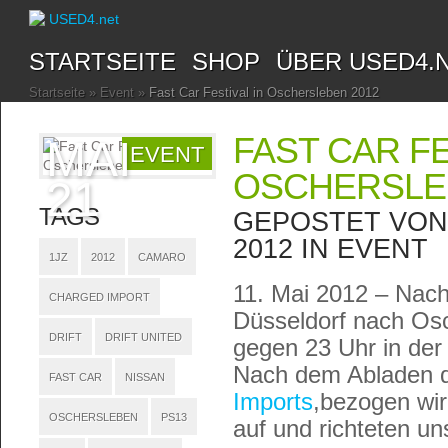
STARTSEITE
SHOP
ÜBER USED4.
Startseite
»
Event
»
Fast Car Festival in Oschersleben 2012
FAST CAR FE
MAI
EVENT
OSCHERSLE
21
TAGS
GEPOSTET VO
2012 IN
EVENT
1JZ
2012
CAMARO
11. Mai 2012 – Nach
CHARGED IMPORT
Düsseldorf nach Os
DRIFT
DRIFT UNITED
gegen 23 Uhr in de
Nach dem Abladen 
FAST CAR
NISSAN
Imports
,bezogen wir
OSCHERSLEBEN
PS13
auf und richteten un