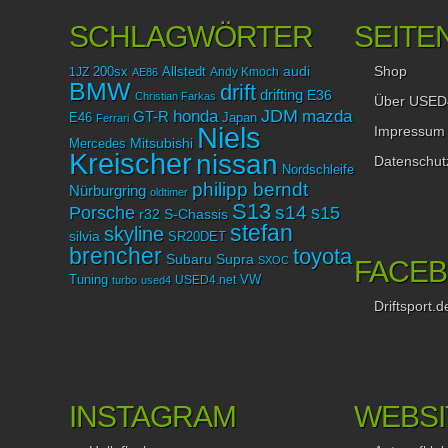
SCHLAGWÖRTER
SEITE
Shop
audi
1JZ
200sx
Allstedt
Andy Kmoch
AE86
BMW
drift
drifting
E36
Christian Farkas
Über USED
JDM
mazda
honda
GT-R
Japan
E46
Ferrari
Niels
Impressum
Mitsubishi
Mercedes
Kreischer
nissan
Datenschut
Nordschleife
philipp berndt
Nürburgring
oldtimer
S13
Porsche
s14
s15
r32
S-Chassis
stefan
skyline
silvia
SR20DET
brencher
toyota
Subaru
Supra
SXOC
FACE
Tuning
USED4.net
VW
turbo
used4
Driftsport.d
INSTAGRAM
WEBSI