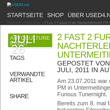
STARTSEITE
SHOP
ÜBER USED4.
Startseite
»
Autoculture
»
2 Fast 2 Furious in der Nachterlebniswelt PM 
2 FAST 2 FU
JULI
AUTOCULTURE
EVENT
NACHTERLEB
26
UNTERMEIT
TAGS
GEPOSTET VO
JULI, 2011 IN
AU
VERWANDTE
ARTIKEL
Am 23.07.2011 war e
PM in Untermeitinge
Furious Tunernight.
SHARE
Bereits zum 8. mal 
bekannten Filmreihe