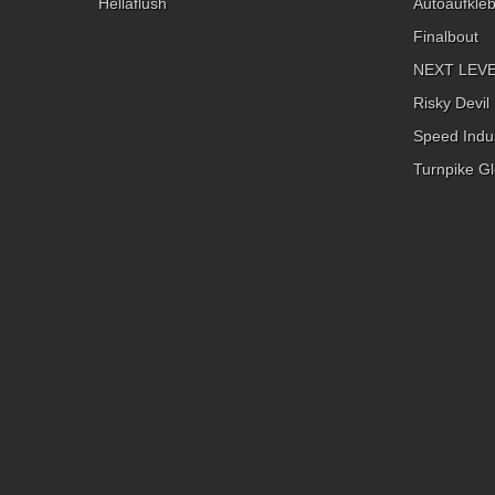
Hellaflush
Autoaufkle
Finalbout
NEXT LEVEL
Risky Devil
Speed Indus
Turnpike Gl