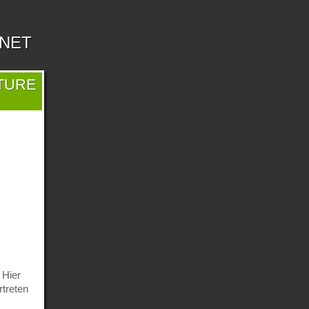
.NET
TURE
 Hier
rtreten