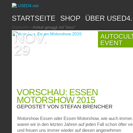
STARTSEITE
SHOP
ÜBER USED4
Startseite
»
Artikel getaggt mit
"
Vovo"
NOV.
AUTOCUL
EVENT
29
VORSCHAU: ESSEN
MOTORSHOW 2015
GEPOSTET VON
STEFAN BRENCHER
Motorshow Essen oder Essen Motorshow, wie auch immer.
waren wir in den letzten Jahren auf jeden Fall schon öfter ve
und freuen uns immer wieder auf diesen angenehmen