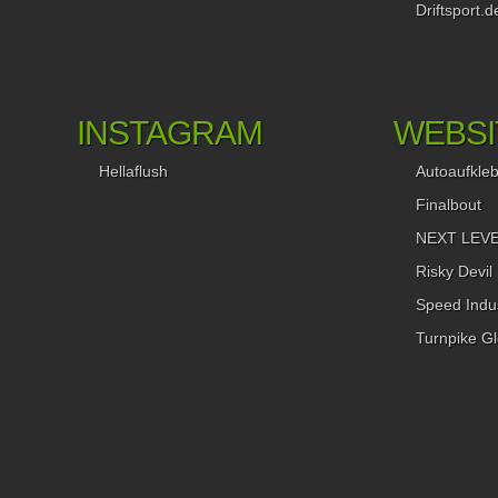
Driftsport.d
um die berühmt-berüchtigte S13 von Jan mit einem Feature z
verabschieden, hatte er sie doch bereits an einen Fan verkauf
Gelegenheit am Spoiler packend, machte ich direkt ein
Doppelfeature daraus und stellte dazu auch noch die S13 sei
Freundin Daniela… …die sacktiefe S14a von Maik (hier beim
INSTAGRAM
WEBSI
täglichen Planking-Training)… …sowie die wunderschöne S1
Manuel vor. Es war mir ein Fest. Ende April kam dann eines
Hellaflush
Autoaufkle
meiner persönlichen Highlights: Ein Roadtrip nach Wien und 
anschließende JDM-Treffen am Wörthersee im Rahmen des
Finalbout
alljährlichen VW-Events. Viele Freundschaften wurden
NEXT LEVEL
geschlossen, tolle Bilder und Aufnahmen entstanden… …und 
Allein-unter-Gölfen-Feature gab es ebenfalls. Und wem das gef
Risky Devil
der freut sich vielleicht auch über diese Nachricht: 2016 wird 
Speed Indus
ähnlich weitergehen. Und Sheryl Crow schaute uns zu: Das W
ließ Mitte Mai zwar etwas zu Wünschen übrig, aber das stört
Turnpike Gl
Griller / Autowäscher ja nicht. Pfingsten = Driftchallenge. Di
eherne Regel gilt für mich seit 2002, auch wenn ich
bedauerlicherweise nicht an allen Veranstaltungen teilnehmen
konnte. 2015 war es aber wieder einmal soweit und ich berich
in einem Feature für USED4. Das diesjährige 10. Jacatu au
Gelände des Technik Museums Speyer im Juni war mein erst
aber sicher nicht mein letztes. Das war auch das Fazit meine