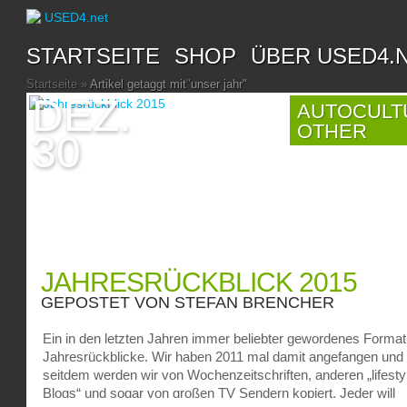
STARTSEITE
SHOP
ÜBER USED4.
Startseite
»
Artikel getaggt mit
"
unser jahr"
DEZ.
AUTOCULT
OTHER
30
JAHRESRÜCKBLICK 2015
GEPOSTET VON
STEFAN BRENCHER
Ein in den letzten Jahren immer beliebter gewordenes Format
Jahresrückblicke. Wir haben 2011 mal damit angefangen und
seitdem werden wir von Wochenzeitschriften, anderen „lifesty
Blogs“ und sogar von großen TV Sendern kopiert. Jeder will