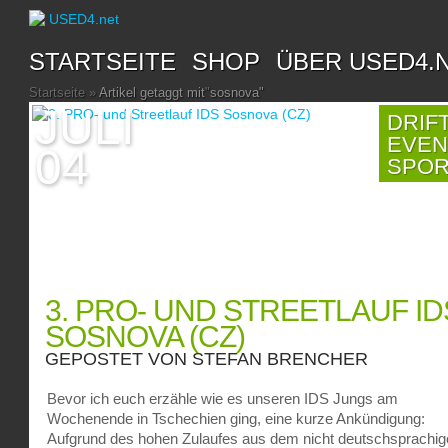
STARTSEITE
SHOP
ÜBER USED4.
Startseite
»
Artikel getaggt mit
"
sosnova"
JULI
DRIF
EVEN
04
SPO
3. PRO- UND STREETLAUF ID
SOSNOVA (CZ)
GEPOSTET VON
STEFAN BRENCHER
Bevor ich euch erzähle wie es unseren IDS Jungs am
Wochenende in Tschechien ging, eine kurze Ankündigung:
Aufgrund des hohen Zulaufes aus dem nicht deutschsprachi