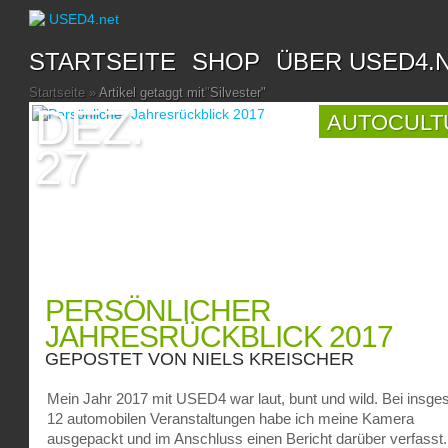
STARTSEITE
SHOP
ÜBER USED4.
Startseite
»
Artikel getaggt mit
"
Silvester"
DEZ.
AUTOCULT
27
PERSÖNLICHER
JAHRESRÜCKBLICK 2017
GEPOSTET VON
NIELS KREISCHER
Mein Jahr 2017 mit USED4 war laut, bunt und wild. Bei insg
12 automobilen Veranstaltungen habe ich meine Kamera
ausgepackt und im Anschluss einen Bericht darüber verfasst