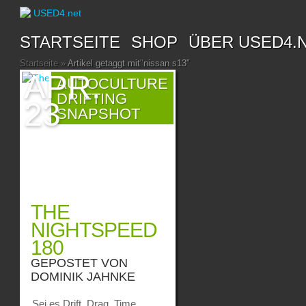
STARTSEITE
SHOP
ÜBER USED4.
Startseite
»
Artikel getaggt mit
"
nissan s13"
APR.
AUTOCULTURE
DRIFTING
23
SNAPSHOT
THE
NIGHTSPEED
180
GEPOSTET VON
DOMINIK JAHNKE
Sei es Drift, Drag, Time