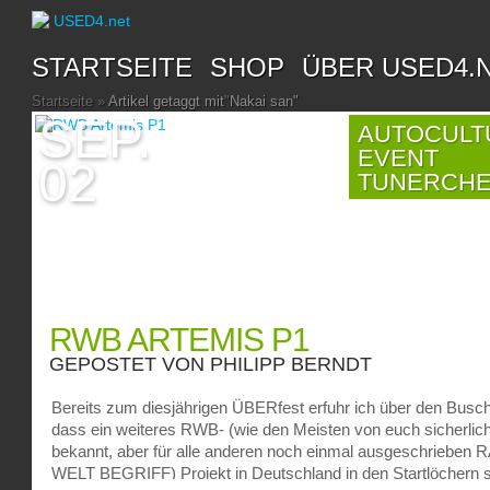
STARTSEITE
SHOP
ÜBER USED4.
Startseite
»
Artikel getaggt mit
"
Nakai san"
SEP.
AUTOCULT
EVENT
02
TUNERCH
RWB ARTEMIS P1
GEPOSTET VON
PHILIPP BERNDT
Bereits zum diesjährigen ÜBERfest erfuhr ich über den Busc
dass ein weiteres RWB- (wie den Meisten von euch sicherlic
bekannt, aber für alle anderen noch einmal ausgeschrieben
WELT BEGRIFF) Projekt in Deutschland in den Startlöchern s