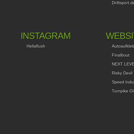
Driftsport.d
großer Verspätung eintraf. Aber es war noch nicht zu spät un
kann ich euch schon einmal vorab sagen…es hat sich gelohn
Und wie! Im Gegensatz zu vielen anderen RWB-Aufbauten u
wie zuletzt ja auch bei Sidney (dies ist keinesfalls als Kritik zu
verstehen, ich fand es bewundernswert, dass er wirklich allen
INSTAGRAM
WEBSI
Chance gab, diesem Event live oder virtuell beizuwohnen) hiel
Andy es in einen sehr kleinen und familiären Rahmen. Nur
Hellaflush
Autoaufkle
Freunde, Kollegen und eben auch meine Wenigkeit bekamen 
und Zeit mitgeteilt und versammelten sich rund um Nakai Sa
Finalbout
den Porsche 964. Die Stimmung war großartig, relaxt und fami
NEXT LEVEL
Die Menschen allesamt offen, in Gesprächs- und
Diskussionslaune und das Wetter wie es Ende August sein sol
Risky Devil
Unglaublich warm. Zu RWB gibt es natürlich viel mehr zu sag
Speed Indus
daher werde ich alsbald in einem weiteren Feature (ich schaff
einfach nicht, alles in einen Artikel zu verpacken) einen
Turnpike Gl
detaillierteren Blick auf diese seltsame japanische Firma mit
deutschen Namen werfen. Aber zurück zum Projekt: Akira Na
war wie immer virtuos und schnitt, schliff, klebte und schraub
Andys Porsche wie ein Künstler. Ich würde soweit gehen zu
sagen, dass Nakai San eine Art Auto-Andy Warhol unserer Zeit
Seine Projekte sind mehr als ein einfacher Umbau. Hinter je
Namen eines seiner Autos stecken mehr als nur GFK-Anbau