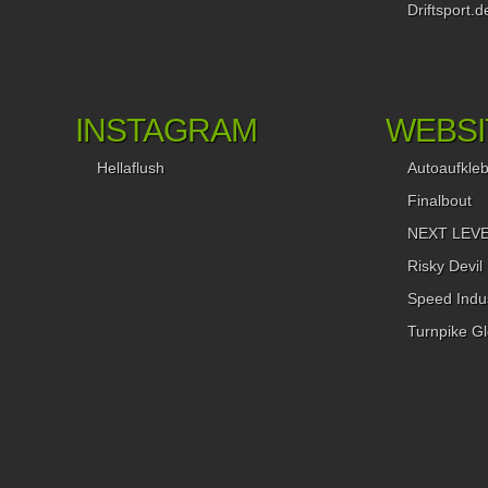
Driftsport.d
Zulassung vornehmen lassen könnt. Soviel zum Thema Impor
Wenn euer Wunsch nach einem Traumauto aus britischen Gef
trotzdem weiter brennt, dann gilt es folgendes zu beachten: U
not UK? Viele Fahrzeuge auf der britischen Insel kennt und si
man auch hierzulande. Civic, Impreza, Mitsubishi Evo, Toyot
INSTAGRAM
WEBSI
Supra, Mazda RX7 und RX8 sind jedem Auto Enthusiasten
bekannt und diese findet man auch auf deutschen Straßen. Le
Hellaflush
Autoaufkle
ist die Auswahl in unseren Gefilden oft mager und die Preise
gleichzeitig hoch. Da liegt ein Import nahe, der bei EU-
Finalbout
Rechtslenkern im Prinzip nicht allzu schwierig ist. 1. Suche 
NEXT LEVEL
Anfang steht natürlich die Suche bei der uns besonders das
Internet weiter hilft. Hier haben sich mit der Zeit besonders di
Risky Devil
Seiten Autotrader.co.uk und Pistonheads.com als wahre
Speed Indus
Fundgruben erwiesen. Speziell bei Pistonheads findet man se
sportliche und gut motorisierte Autos, die sich ein Japan-Fan 
Turnpike Gl
meisten Fällen besonders gerne wünscht. Ich empfehle dabei
hauptsächlich bei Händlern zu suchen, da ihr euch in diesem 
mit den gängigen Suchmaschinen Infos verschaffen könnt un
auch Anhand des Fuhrparks seht, um was für einen Händler 
sich handelt. Ist es ein Hinterhof-Shop oder ein größerer Händ
Gibt es Foren-Einträge oder Infos und Kommentare zum Hän
Wichtige Infos, mit denen ihr euch im Vorfeld absichern könnt