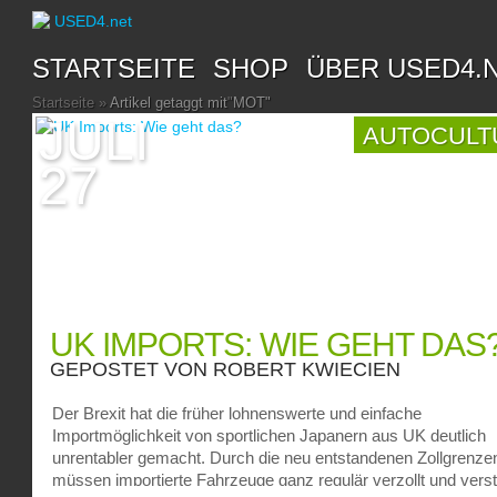
STARTSEITE
SHOP
ÜBER USED4.
Startseite
»
Artikel getaggt mit
"
MOT"
JULI
AUTOCULT
27
UK IMPORTS: WIE GEHT DAS
GEPOSTET VON
ROBERT KWIECIEN
Der Brexit hat die früher lohnenswerte und einfache
Importmöglichkeit von sportlichen Japanern aus UK deutlich
unrentabler gemacht. Durch die neu entstandenen Zollgrenze
müssen importierte Fahrzeuge ganz regulär verzollt und vers