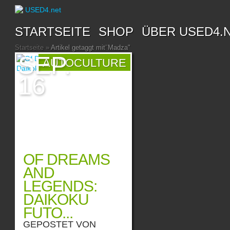
STARTSEITE
SHOP
ÜBER USED4.
Startseite
»
Artikel getaggt mit
"
Madza"
SEP.
AUTOCULTURE
16
OF DREAMS
AND
LEGENDS:
DAIKOKU
FUTO...
GEPOSTET VON