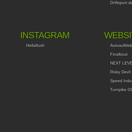
Driftsport.d
und Türschlossbeleuchtungen sind verschwunden und auch d
einst stilbildenden Entlüftungsschlitze am Heck wurden deutli
glatter und weniger prägnant gestaltet. Aber die Ausstattung ist
ein 80er-Jahre-Auto trotzdem ansehnlich: So hat unser T72 e
originales, elektrisches Glasschiebedach. Das sich perfekt m
INSTAGRAM
WEBSI
elektrischen Spiegeln, Fenstern und der Zentralverriegelung
ergänzt, die zusammen mit der Servolenkung, der vielfach
Hellaflush
Autoaufkle
verstellbaren Intervallschaltung der Scheibenwischer, den rot
Ausstiegsleuchten in allen Türen und dem kompletten
Finalbout
Veloursbezug des Innenraums für einen behaglichen und
NEXT LEVEL
komfortablen Aufenthalt sorgt. Der Playboy-Bunny des
Vorbesitzers verleiht dem Birdy die perfekte Naughty Gentle
Risky Devil
Note. Die bereits montierten und eingetragenen ATF-Alufelge
Speed Indus
B in 7×15″ (glücklicherweise inklusive Gutachten) waren ein
zusätzliches Bonbon, leider hatte das Salz der vielen vergan
Turnpike Gl
Winter seit 1989 bereits ganze Arbeit geleistet. Aber dazu spä
mehr… Ja richtig gelesen, ATF-Felgen, nicht ATS oder AEZ. 
Internet war Auto Tuning Flick ein typischer deutscher
Kleinhersteller von Alufelgen, dessen Geschäft aber bereits 2
seine Pforten schloss. (Die Firma ATF-Tuning, die man als er
Google-Treffer findet, hat keinen Bezug zu dem ehemaligen
Anbieter.) Eine Klimaanlage war damals übrigens bestellbar, 