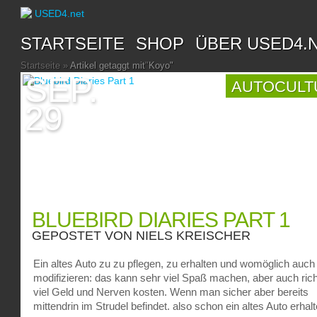
STARTSEITE
SHOP
ÜBER USED4.
Startseite
»
Artikel getaggt mit
"
Koyo"
SEP.
AUTOCULT
29
BLUEBIRD DIARIES PART 1
GEPOSTET VON
NIELS KREISCHER
Ein altes Auto zu zu pflegen, zu erhalten und womöglich auch
modifizieren: das kann sehr viel Spaß machen, aber auch rich
viel Geld und Nerven kosten. Wenn man sicher aber bereits
mittendrin im Strudel befindet, also schon ein altes Auto erhalt