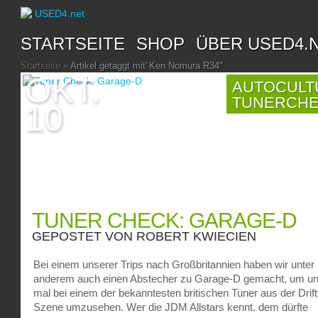
STARTSEITE
SHOP
ÜBER USED4.
Startseite
»
Artikel getaggt mit
"
Ken Nomura R34"
OKT.
AUTOCULT
TUNERCH
10
TUNER CHECK: GARAGE-D
GEPOSTET VON
ROBERT KWIECIEN
Bei einem unserer Trips nach Großbritannien haben wir unter
anderem auch einen Abstecher zu Garage-D gemacht, um u
mal bei einem der bekanntesten britischen Tuner aus der Drift
Szene umzusehen. Wer die JDM Allstars kennt, dem dürfte