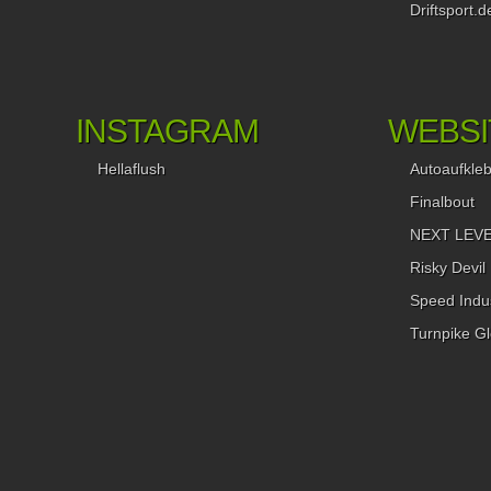
Driftsport.d
können jedem empfehlen auch mal vorbei zu schauen, falls 
im Nordwesten Londons unterwegs ist. Die Jungs und Mädel
Garage-D haben stets einige interessante Kisten vor der Halle
selbst bereits den Besuch wert sind. Für uns steht jedenfalls f
dass bei unserem nächsten Trip nach Großbritannien ein weit
INSTAGRAM
WEBSI
Abstecher zu diesem Tuner fest eingeplant ist. Robert Kwiecie
Hellaflush
Autoaufkle
Finalbout
NEXT LEVEL
Risky Devil
Speed Indus
Turnpike Gl