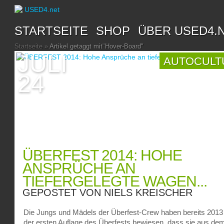
STARTSEITE
SHOP
ÜBER USED4.
Startseite
»
Artikel getaggt mit
"
Hover-Board"
JULI
AUTOCULT
24
ÜBERFEST 2014: HOHE
ANSPRÜCHE AN
TIEFERGELEGTE WAGEN...
GEPOSTET VON
NIELS KREISCHER
Die Jungs und Mädels der Überfest-Crew haben bereits 2013
der ersten Auflage des Überfests bewiesen, dass sie aus de