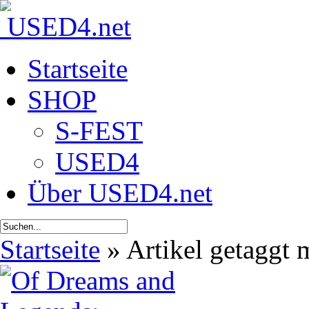
Startseite
SHOP
S-FEST
USED4
Über USED4.net
Startseite
»
Artikel getaggt 