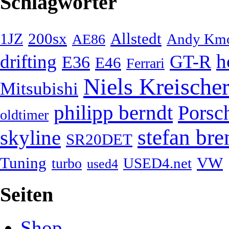
Schlagwörter
200sx
Allstedt
1JZ
Andy Km
AE86
h
drifting
GT-R
E36
E46
Ferrari
Niels Kreische
Mitsubishi
philipp berndt
Porsc
oldtimer
stefan bre
skyline
SR20DET
Tuning
VW
USED4.net
turbo
used4
Seiten
Shop