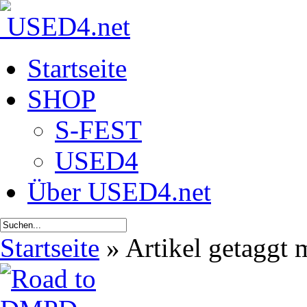
Startseite
SHOP
S-FEST
USED4
Über USED4.net
Startseite
»
Artikel getaggt 