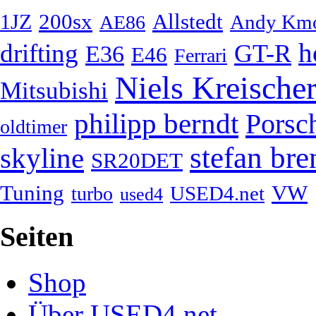
200sx
Allstedt
1JZ
Andy Km
AE86
h
drifting
GT-R
E36
E46
Ferrari
Niels Kreische
Mitsubishi
philipp berndt
Porsc
oldtimer
stefan bre
skyline
SR20DET
Tuning
VW
USED4.net
turbo
used4
Seiten
Shop
Über USED4.net