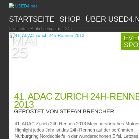
STARTSEITE
SHOP
ÜBER USED4.
Startseite
»
Artikel getaggt mit
"
24h"
MAI
EVE
SPO
25
41. ADAC ZURICH 24H-RENN
2013
GEPOSTET VON
STEFAN BRENCHER
41. ADAC Zurich 24h-Rennen 2013 Mein persönliches Motors
Highlight jedes Jahr ist das 24h-Rennen auf der berühmten
Nürburgring Nordschleife in der wunderschönen Eifel. Letztes