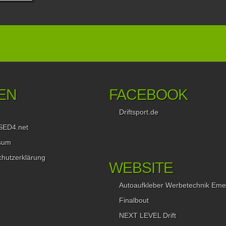
em
ber der
 Zwei
Stadt,
s dem
EN
FACEBOOK
päter
 laut
Driftsport.de
t und
SED4.net
aren
sum
er
ische
hutzerklärung
ibt
WEBSITE
n Japan
ight
Autoaufkleber Werbetechnik Eme
osen
Finalbout
xemplar
eigt
NEXT LEVEL Drift
ilität