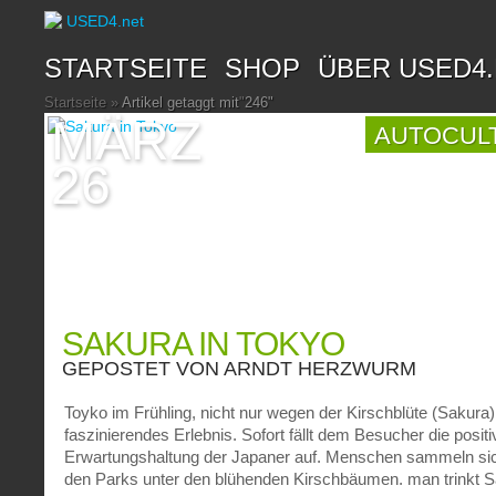
STARTSEITE
SHOP
ÜBER USED4
Startseite
»
Artikel getaggt mit
"
246"
MÄRZ
AUTOCUL
26
SAKURA IN TOKYO
GEPOSTET VON
ARNDT HERZWURM
Toyko im Frühling, nicht nur wegen der Kirschblüte (Sakura)
faszinierendes Erlebnis. Sofort fällt dem Besucher die positi
Erwartungshaltung der Japaner auf. Menschen sammeln sic
den Parks unter den blühenden Kirschbäumen, man trinkt 