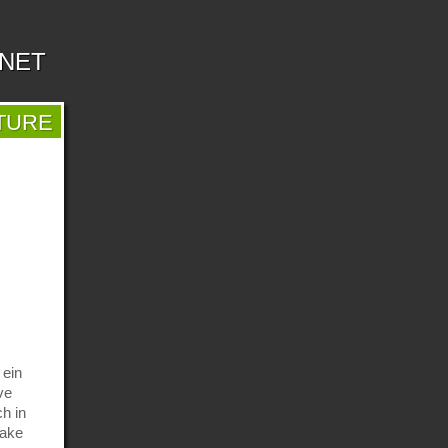
.NET
TURE
 ein
ve
h in
Sake