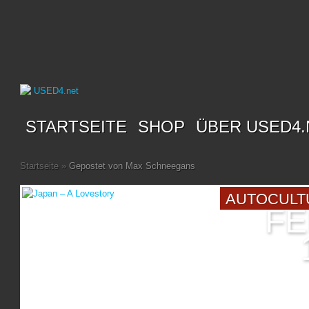
STARTSEITE
SHOP
ÜBER USED4.
Startseite
»
Gepostet von Max Schneegans
AUTOCULT
FE