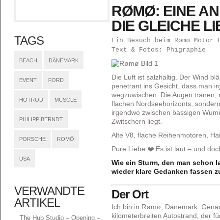
RØMØ: EINE AN
DIE GLEICHE L
TAGS
Ein Besuch beim Rømø Motor 
Text & Fotos: Phigraphie
BEACH
DÄNEMARK
Die Luft ist salzhaltig. Der Wind b
EVENT
FORD
penetrant ins Gesicht, dass man i
wegzuwischen. Die Augen tränen, 
HOTROD
MUSCLE
flachen Nordseehorizonts, sonder
irgendwo zwischen bassigen Wumm
PHILIPP BERNDT
Zwitschern liegt.
Alte V8, flache Reihenmotoren, H
PORSCHE
ROMÖ
Pure Liebe ❤️ Es ist laut – und doch
USA
Wie ein Sturm, den man schon l
wieder klare Gedanken fassen z
VERWANDTE
Der Ort
ARTIKEL
Ich bin in Rømø, Dänemark. Genau
kilometerbreiten Autostrand, der 
The Hub Studio – Opening –