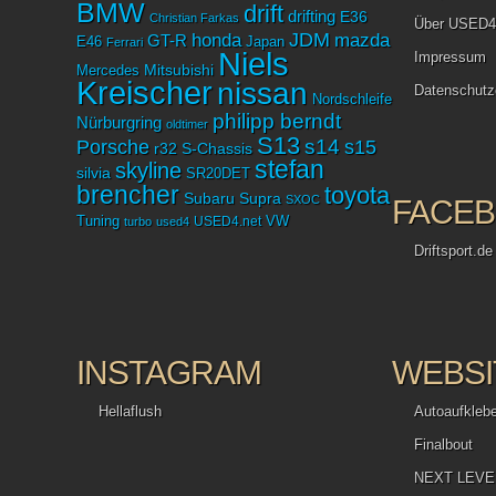
BMW
drift
drifting
E36
Christian Farkas
Über USED4
JDM
mazda
honda
GT-R
Japan
E46
Ferrari
Niels
Impressum
Mitsubishi
Mercedes
Kreischer
nissan
Datenschutz
Nordschleife
philipp berndt
Nürburgring
oldtimer
S13
Porsche
s14
s15
r32
S-Chassis
stefan
skyline
silvia
SR20DET
brencher
toyota
Subaru
Supra
SXOC
FACE
Tuning
USED4.net
VW
turbo
used4
Driftsport.de
INSTAGRAM
WEBSI
Hellaflush
Autoaufkleb
Finalbout
NEXT LEVEL 