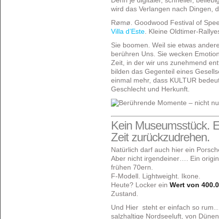
Denn je digitaler, schneller, belieb
wird das Verlangen nach Dingen, 
Rømø. Goodwood Festival of Spe
Villa d’Este
. Kleine Oldtimer-Rallye
Sie boomen. Weil sie etwas anderes
berühren Uns. Sie wecken Emotion
Zeit, in der wir uns zunehmend ent
bilden das Gegenteil eines Gesells
einmal mehr, dass KULTUR bedeuts
Geschlecht und Herkunft.
Kein Museumsstück. E
Zeit zurückzudrehen.
Natürlich darf auch hier ein Porsch
Aber nicht irgendeiner…. E
in origi
frühen 70ern.
F-Modell. Lightweight. Ikone.
Heute? Locker ein
Wert von 400.0
Zustand.
Und Hier steht er einfach so rum…
salzhaltige Nordseeluft, von Dün