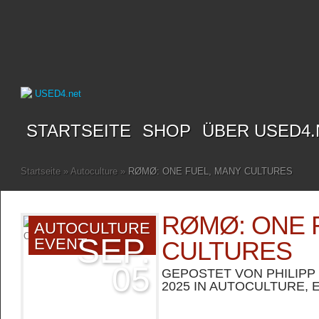
STARTSEITE
SHOP
ÜBER USED4.
Startseite
»
Autoculture
»
RØMØ: ONE FUEL, MANY CULTURES
RØMØ: ONE 
AUTOCULTURE
SEP.
EVENT
CULTURES
05
GEPOSTET VON
PHILIPP
2025 IN
AUTOCULTURE
,