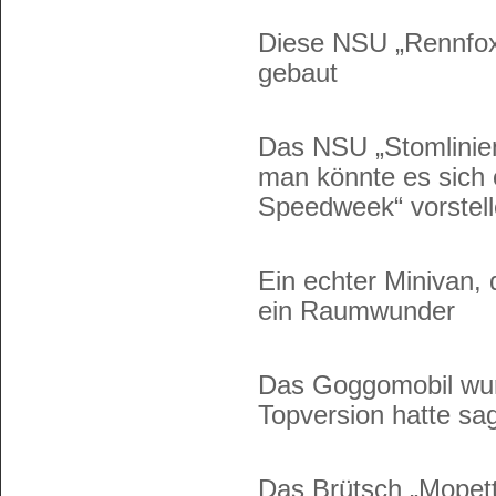
Diese NSU „Rennfox“
gebaut
Das NSU „Stomlinien
man könnte es sich 
Speedweek“ vorstel
Ein echter Minivan,
ein Raumwunder
Das Goggomobil wur
Topversion hatte s
Das Brütsch „Mopett