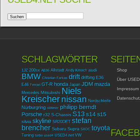
SCHLAGWÖRTER
SEITE
Shop
audi
1JZ
200sx
Allstedt
Andy Kmoch
AE86
BMW
drift
drifting
E36
Christian Farkas
Über USED
JDM
mazda
honda
GT-R
Japan
E46
Ferrari
Niels
Impressum
Mitsubishi
Mercedes
Kreischer
nissan
Datenschut
Nordschleife
philipp berndt
Nürburgring
oldtimer
S13
Porsche
s14
s15
r32
S-Chassis
stefan
skyline
silvia
SR20DET
brencher
toyota
Subaru
Supra
SXOC
FACE
Tuning
USED4.net
VW
turbo
used4