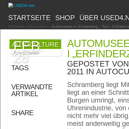
STARTSEITE
SHOP
ÜBER USED4.
Startseite
»
Autoculture
»
Automuseen in Schramberg – Teil I „Erfinderze
AUTOMUSEEN
FEB.
AUTOCULTURE
I „ERFINDER
28
GEPOSTET VO
TAGS
2011 IN
AUTOCU
Schramberg liegt Mi
VERWANDTE
liegt an einer Schnit
ARTIKEL
Burgen umringt, ein
Uhrenindustrie, von 
SHARE
nicht mehr viel übr
meist anderweitig g