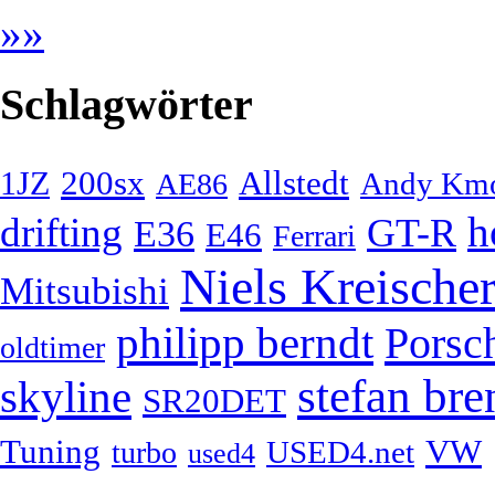
»
»
Schlagwörter
200sx
Allstedt
1JZ
Andy Km
AE86
h
drifting
GT-R
E36
E46
Ferrari
Niels Kreische
Mitsubishi
philipp berndt
Porsc
oldtimer
stefan bre
skyline
SR20DET
Tuning
VW
USED4.net
turbo
used4