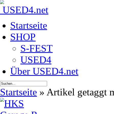
Startseite
SHOP
S-FEST
USED4
Über USED4.net
Startseite
»
Artikel getaggt 