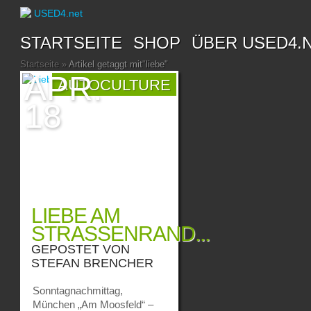
STARTSEITE
SHOP
ÜBER USED4.
Startseite
»
Artikel getaggt mit
"
liebe"
APR.
AUTOCULTURE
18
LIEBE AM
STRASSENRAND...
GEPOSTET VON
STEFAN BRENCHER
Sonntagnachmittag,
München „Am Moosfeld“ –