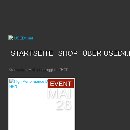
STARTSEITE
SHOP
ÜBER USED4.
Startseite
»
Artikel getaggt mit
"
HCP"
EVENT
MAI
26