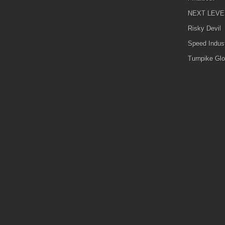
infront of the Mercedesstand.
We were happy to see the high
NEXT LEVEL 
quality, professionality and the
Risky Devil
most of all the great intresst of
the public. Part of the Falken
Speed Indust
Tires Drift Team Charged Import
Racing R32 GTR powered by
Turnpike Glo
2JZ Falken Tires BMW E30 by
Remmo Niezen Falken Tires
Nissan S13 HCP Drift Team
BMW BMW battle Charged
Import Racing and Drift Energy
in Traindrift CIR R32GTR RWD
by Oliver Appel CIR R32GTR
with 2JZ by Dom la Roche
Vielen Dank an alle Beteiligten
und hoffentlich bis bald. An
dieser Stelle nochmals Danke für
den Support unserer Fanbase,
die ganzen Sticker, T-Shirts und
Kappen mit...
»
»