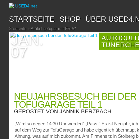
STARTSEITE
SHOP
ÜBER USED4.
Startseite
»
Artikel getaggt mit
"
FR-S"
JAN.
AUTOCULT
TUNERCH
07
NEUJAHRSBESUCH BEI DER
TOFUGARAGE TEIL 1
GEPOSTET VON
JANNIK BERZBACH
„Wird so gegen 14:30 Uhr werden“ „Passt“ Es ist Neujahr, ich
auf dem Weg zur TofuGarage und habe eigentlich überhaupt 
Ahnung, was auf mich zukommt. Am Firmensitz in Stolberg b