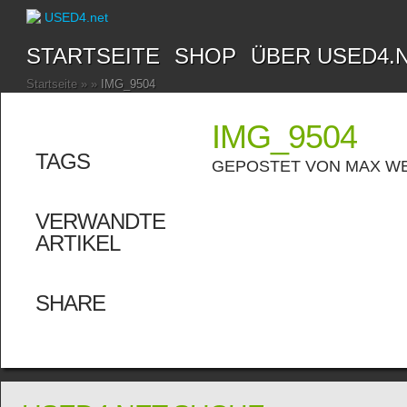
STARTSEITE
SHOP
ÜBER USED4.
Startseite
»
»
IMG_9504
IMG_9504
TAGS
GEPOSTET VON
MAX W
VERWANDTE
ARTIKEL
SHARE