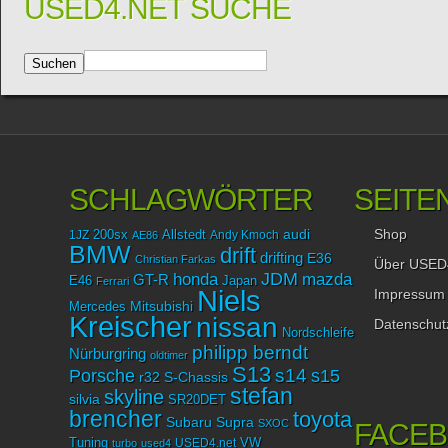
USED4.NET SUCHE
SCHLAGWÖRTER
SEITE
Shop
audi
1JZ
200sx
Allstedt
Andy Kmoch
AE86
BMW
drift
drifting
E36
Christian Farkas
Über USED
JDM
mazda
honda
GT-R
Japan
E46
Ferrari
Niels
Impressum
Mitsubishi
Mercedes
Kreischer
nissan
Datenschut
Nordschleife
philipp berndt
Nürburgring
oldtimer
S13
Porsche
s14
s15
r32
S-Chassis
stefan
skyline
silvia
SR20DET
brencher
toyota
Subaru
Supra
SXOC
FACE
Tuning
USED4.net
VW
turbo
used4