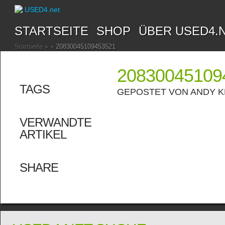
STARTSEITE
SHOP
ÜBER USED4.
Startseite
»
»
20830045109453521
20830045109
TAGS
GEPOSTET VON
ANDY 
VERWANDTE
ARTIKEL
SHARE