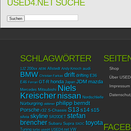
USED4.NET SUCHE
SCHLAGWÖRTER
SEITE
Shop
audi
1JZ
200sx
Allstedt
Andy Kmoch
AE86
BMW
drift
drifting
E36
Christian Farkas
Über USED
JDM
mazda
honda
GT-R
Japan
E46
Ferrari
Niels
Impressum
Mitsubishi
Mercedes
Kreischer
nissan
Datenschut
Nordschleife
philipp berndt
Nürburgring
oldtimer
S13
Porsche
s14
s15
r32
S-Chassis
stefan
skyline
silvia
SR20DET
brencher
toyota
Subaru
Supra
SXOC
FACE
Tuning
USED4.net
VW
turbo
used4