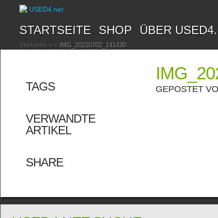
STARTSEITE
SHOP
ÜBER USED4
Startseite
»
»
IMG_20220702_141430
IMG_20
TAGS
GEPOSTET V
VERWANDTE
ARTIKEL
SHARE