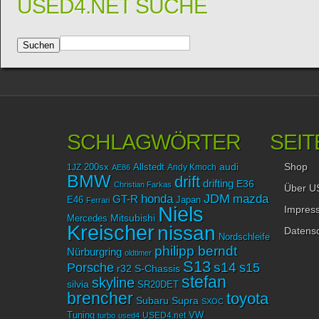
USED4.NET SUCHE
SCHLAGWÖRTER
SEIT
Shop
audi
1JZ
200sx
Allstedt
Andy Kmoch
AE86
BMW
drift
drifting
E36
Christian Farkas
Über U
JDM
mazda
honda
GT-R
Japan
E46
Ferrari
Niels
Impres
Mitsubishi
Mercedes
Kreischer
nissan
Datensc
Nordschleife
philipp berndt
Nürburgring
oldtimer
S13
Porsche
s14
s15
r32
S-Chassis
stefan
skyline
silvia
SR20DET
brencher
toyota
Subaru
Supra
SXOC
Tuning
USED4.net
VW
turbo
used4