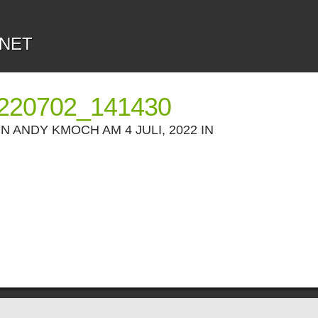
.NET
220702_141430
ON
ANDY KMOCH
AM 4 JULI, 2022 IN