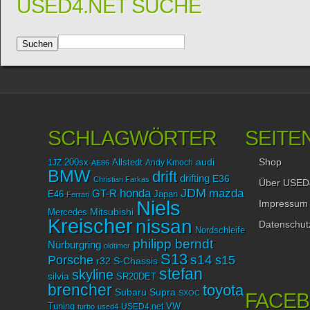
USED4.NET SUCHE
SCHLAGWÖRTER
SEITE
Shop
audi
1JZ
200sx
Allstedt
Andy Kmoch
AE86
BMW
drift
drifting
E36
Christian Farkas
Über USED
JDM
mazda
honda
GT-R
Japan
E46
Ferrari
Niels
Impressum
Mitsubishi
Mercedes
Kreischer
nissan
Datenschut
Nordschleife
philipp berndt
Nürburgring
oldtimer
S13
Porsche
s14
s15
r32
S-Chassis
stefan
skyline
silvia
SR20DET
brencher
toyota
Subaru
Supra
SXOC
FACE
Tuning
USED4.net
VW
turbo
used4