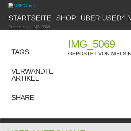
STARTSEITE
SHOP
ÜBER USED4.
Startseite
»
»
IMG_5069
IMG_5069
TAGS
GEPOSTET VON
NIELS 
VERWANDTE
ARTIKEL
SHARE