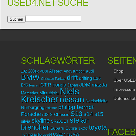
USED4.NET SUCHE
SCHLAGWÖRTER
SEITE
Shop
audi
1JZ
200sx
Allstedt
Andy Kmoch
AE86
BMW
drift
drifting
E36
Christian Farkas
Über USED
JDM
mazda
honda
GT-R
Japan
E46
Ferrari
Niels
Impressum
Mitsubishi
Mercedes
Kreischer
nissan
Datenschut
Nordschleife
philipp berndt
Nürburgring
oldtimer
S13
Porsche
s14
s15
r32
S-Chassis
stefan
skyline
silvia
SR20DET
brencher
toyota
Subaru
Supra
SXOC
FACE
Tuning
USED4.net
VW
turbo
used4