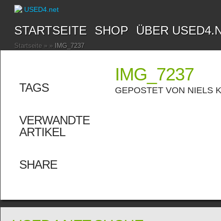
STARTSEITE
SHOP
ÜBER USED4.
Startseite
»
»
IMG_7237
IMG_7237
TAGS
GEPOSTET VON
NIELS 
VERWANDTE
ARTIKEL
SHARE