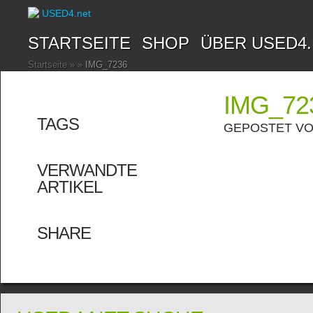
STARTSEITE
SHOP
ÜBER USED4
Startseite
»
»
IMG_7236
IMG_72
TAGS
GEPOSTET V
VERWANDTE
ARTIKEL
SHARE