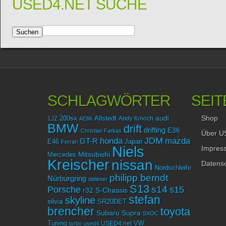
USED4.NET SUCHE
SCHLAGWÖRTER
SEIT
Shop
audi
1JZ
200sx
Allstedt
Andy Kmoch
AE86
BMW
drift
drifting
E36
Christian Farkas
Über U
JDM
mazda
honda
GT-R
Japan
E46
Ferrari
Niels
Impres
Mitsubishi
Mercedes
Kreischer
nissan
Datensc
Nordschleife
philipp berndt
Nürburgring
oldtimer
S13
Porsche
s14
s15
r32
S-Chassis
stefan
skyline
silvia
SR20DET
brencher
toyota
Subaru
Supra
SXOC
Tuning
USED4.net
VW
turbo
used4