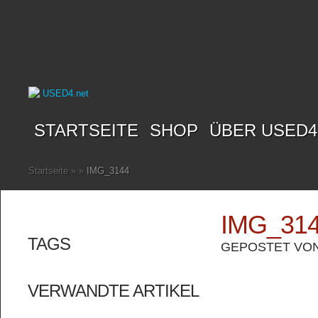
STARTSEITE
SHOP
ÜBER USED4
Startseite
»
»
IMG_3144
IMG_31
TAGS
GEPOSTET VO
VERWANDTE ARTIKEL