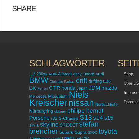
SHARE
SCHLAGWÖRTER
SEIT
audi
Shop
1JZ
200sx
Allstedt
Andy Kmoch
AE86
BMW
drift
drifting
E36
Christian Farkas
Über US
JDM
mazda
honda
GT-R
Japan
E46
Ferrari
Niels
Impres
Mitsubishi
Mercedes
Kreischer
nissan
Datensc
Nordschleife
philipp berndt
Nürburgring
oldtimer
S13
Porsche
s14
s15
r32
S-Chassis
stefan
skyline
silvia
SR20DET
brencher
toyota
Subaru
Supra
SXOC
Tuning
USED4.net
VW
turbo
used4