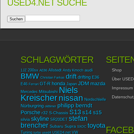
USED4.NET SUCHE
SCHLAGWÖRTER
SEITE
Shop
audi
1JZ
200sx
Allstedt
Andy Kmoch
AE86
BMW
drift
drifting
E36
Christian Farkas
Über USED
JDM
mazda
honda
GT-R
Japan
E46
Ferrari
Niels
Impressum
Mitsubishi
Mercedes
Kreischer
nissan
Datenschut
Nordschleife
philipp berndt
Nürburgring
oldtimer
S13
Porsche
s14
s15
r32
S-Chassis
stefan
skyline
silvia
SR20DET
brencher
toyota
Subaru
Supra
SXOC
FACE
Tuning
USED4.net
VW
turbo
used4