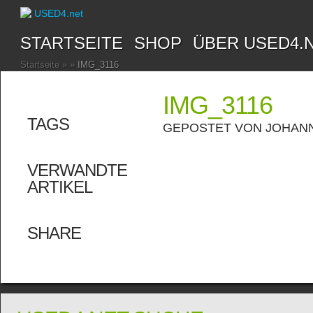
STARTSEITE
SHOP
ÜBER USED4.
Startseite
»
»
IMG_3116
IMG_3116
TAGS
GEPOSTET VON
JOHAN
VERWANDTE
ARTIKEL
SHARE