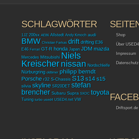
SCHLAGWÖRTER
SEITE
audi
Shop
1JZ
200sx
Allstedt
Andy Kmoch
AE86
BMW
drift
drifting
E36
Christian Farkas
Über USED4
JDM
mazda
honda
GT-R
Japan
E46
Ferrari
Niels
Impressum
Mitsubishi
Mercedes
Kreischer
nissan
Datenschutz
Nordschleife
philipp berndt
Nürburgring
oldtimer
S13
Porsche
s14
s15
r32
S-Chassis
stefan
skyline
silvia
SR20DET
brencher
toyota
Subaru
Supra
SXOC
FACE
Tuning
USED4.net
VW
turbo
used4
Driftsport.de