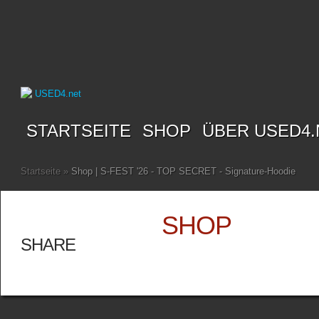
STARTSEITE
SHOP
ÜBER USED4.
Startseite
»
Shop | S-FEST '26 - TOP SECRET - Signature-Hoodie
SHOP
SHARE